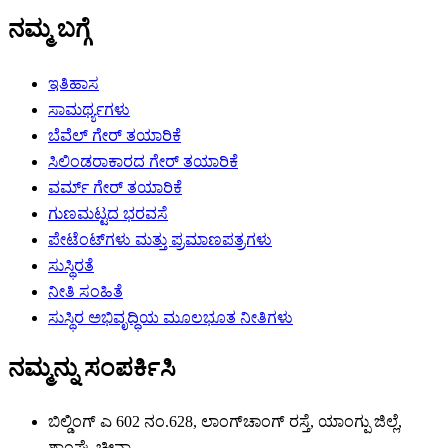
ನಮ್ಮ ಬಗ್ಗೆ
ಇತಿಹಾಸ
ಸಾಮರ್ಥ್ಯಗಳು
ಬೆವೆಲ್ ಗೇರ್ ತಯಾರಿಕೆ
ಸಿಲಿಂಡರಾಕಾರದ ಗೇರ್ ತಯಾರಿಕೆ
ವರ್ಮ್ ಗೇರ್ ತಯಾರಿಕೆ
ಗುಣಮಟ್ಟದ ಭರವಸೆ
ಪೇಟೆಂಟ್‌ಗಳು ಮತ್ತು ಪ್ರಮಾಣಪತ್ರಗಳು
ಸುಸ್ಥಿರತೆ
ನೀತಿ ಸಂಹಿತೆ
ಸುಸ್ಥಿರ ಅಭಿವೃದ್ಧಿಯ ಮೂಲಭೂತ ನೀತಿಗಳು
ನಮ್ಮನ್ನು ಸಂಪರ್ಕಿಸಿ
ಬಿಲ್ಡಿಂಗ್ ಎ 602 ನಂ.628, ಲಾಂಗ್‌ಚಾಂಗ್ ರಸ್ತೆ, ಯಾಂಗ್ಪು ಜಿಲ್ಲೆ,
ಶಾಂಘೈ, ಚೀನಾ